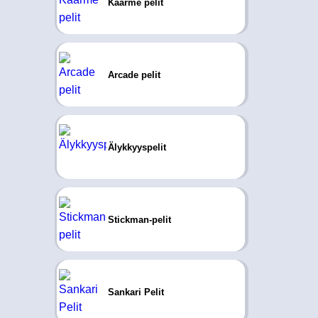
Käärme pelit
Arcade pelit
Älykkyyspelit
Stickman-pelit
Sankari Pelit