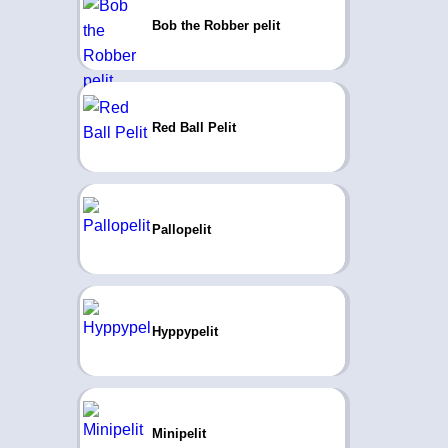
Bob the Robber pelit
Red Ball Pelit
Pallopelit
Hyppypelit
Minipelit