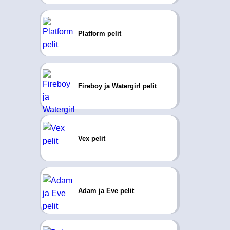
Platform pelit
Fireboy ja Watergirl pelit
Vex pelit
Adam ja Eve pelit