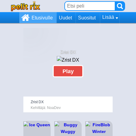
Lisää
Etusivulle
Uudet
Suositut
Zrist DX
Play
Zrist DX
Kehittäjä: NoaDev