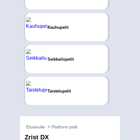
Kauhupelit
Seikkailupelit
Taistelupelit
Etusivulle
Platform pelit
Zrist DX