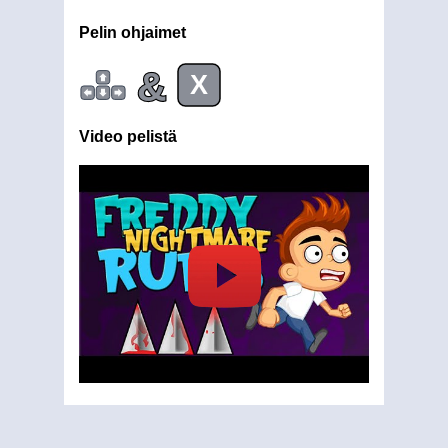
Pelin ohjaimet
&
X
Video pelistä