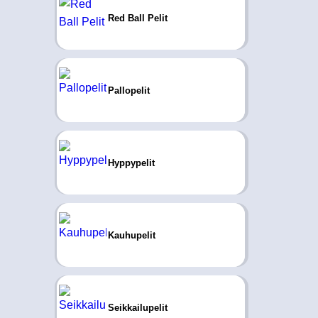
Red Ball Pelit
Pallopelit
Hyppypelit
Kauhupelit
Seikkailupelit