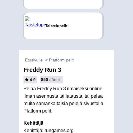
Taistelupelit
Etusivulle
Platform pelit
Freddy Run 3
850
äänet
4.9
Pelaa Freddy Run 3 ilmaiseksi online
ilman asennusta tai latausta, tai pelaa
muita samankaltaisia pelejä sivustolla
Platform pelit.
Kehittäjä
Kehittäjä: rungames.org