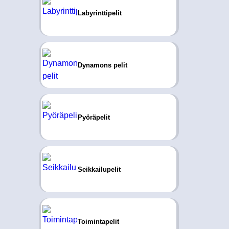
Labyrinttipelit
Dynamons pelit
Pyöräpelit
Seikkailupelit
Toimintapelit