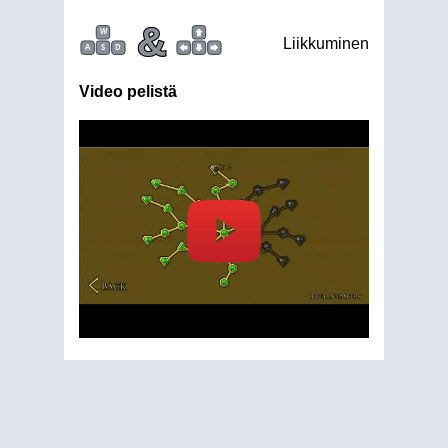
&
W
Liikkuminen
A
S
D
Video pelistä