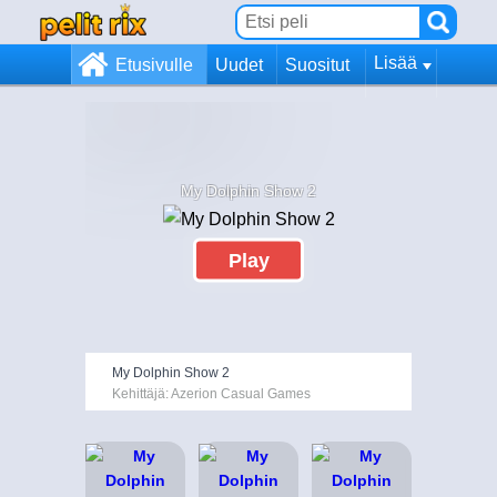
Lisää
Etusivulle
Uudet
Suositut
My Dolphin Show 2
Play
My Dolphin Show 2
Kehittäjä: Azerion Casual Games