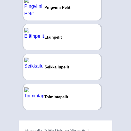
Pingviini Pelit
Eläinpelit
Seikkailupelit
Toimintapelit
Etusivulle
My Dolphin Show Pelit