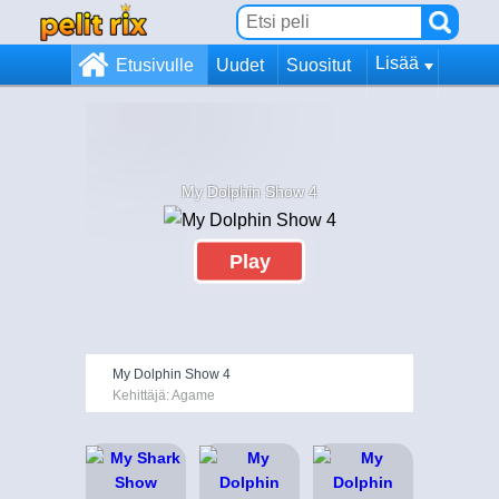
Lisää
Etusivulle
Uudet
Suositut
My Dolphin Show 4
Play
My Dolphin Show 4
Kehittäjä: Agame