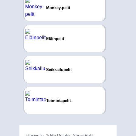
Monkey-pelit
Eläinpelit
Seikkailupelit
Toimintapelit
Etusivulle
My Dolphin Show Pelit