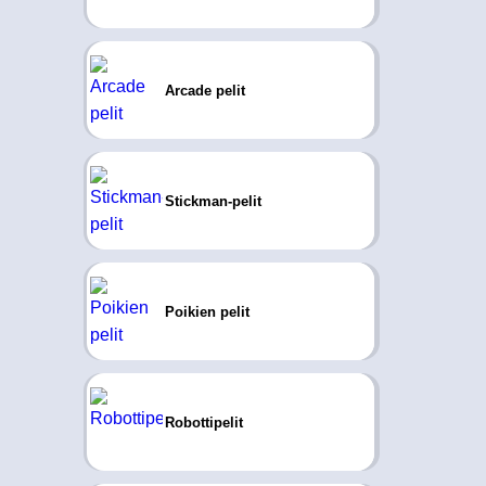
Arcade pelit
Stickman-pelit
Poikien pelit
Robottipelit