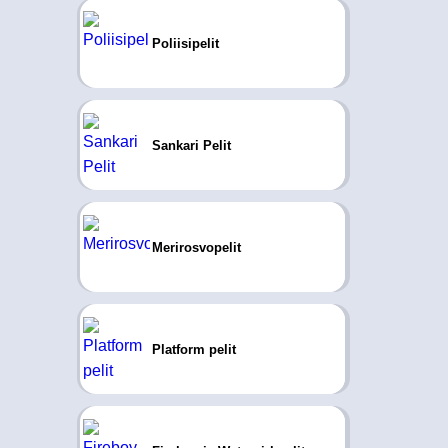
Poliisipelit
Sankari Pelit
Merirosvopelit
Platform pelit