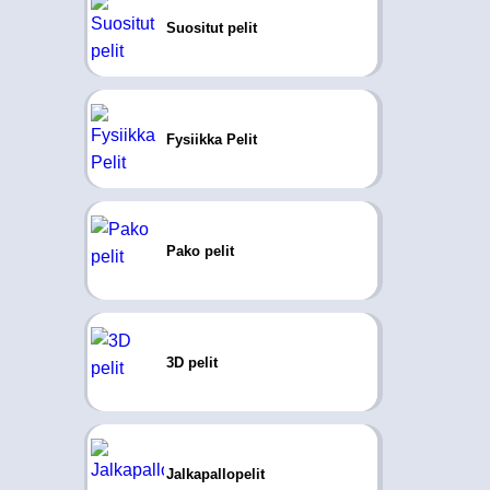
Suositut pelit
Fysiikka Pelit
Pako pelit
3D pelit
Jalkapallopelit