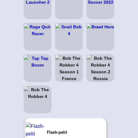
Flash-pelit