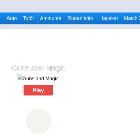
u
Auto
Tytöt
Ammunta
Ruoanlaitto
Hauskat
Match 
Guns and Magic
Play