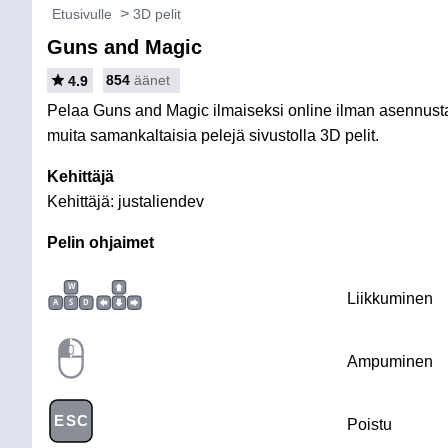
Etusivulle
3D pelit
Guns and Magic
854
äänet
4.9
Pelaa Guns and Magic ilmaiseksi online ilman asennusta t
muita samankaltaisia pelejä sivustolla 3D pelit.
Kehittäjä
Kehittäjä: justaliendev
Pelin ohjaimet
W
Liikkuminen
A
S
D
Ampuminen
ESC
Poistu