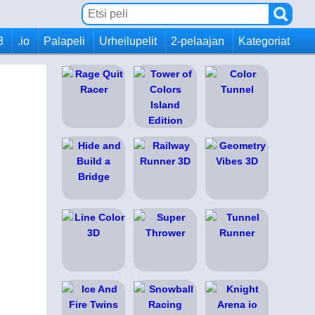
3
.io
Palapeli
Urheilupelit
2-pelaajan
Kategoriat