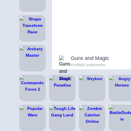
Guns and Magic
Kehittäjä: justaliendev