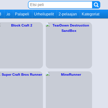
3
.io
Palapeli
Urheilupelit
2-pelaajan
Kategoriat