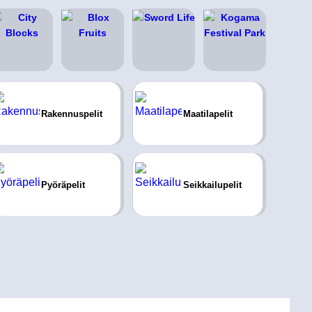
Rakennuspelit
Maatilapelit
Pyöräpelit
Seikkailupelit