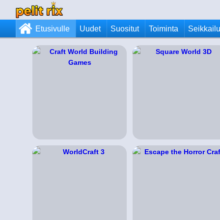
Etusivulle
Uudet
Suositut
Toiminta
Seikkail