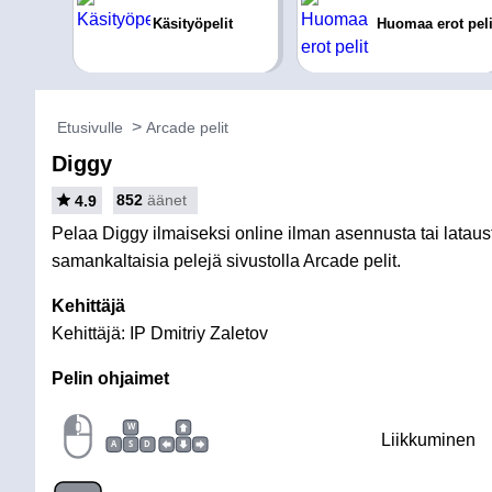
Käsityöpelit
Huomaa erot peli
Etusivulle
Arcade pelit
Diggy
852
äänet
4.9
Pelaa Diggy ilmaiseksi online ilman asennusta tai lataust
samankaltaisia pelejä sivustolla Arcade pelit.
Kehittäjä
Kehittäjä: IP Dmitriy Zaletov
Pelin ohjaimet
W
Liikkuminen
A
S
D