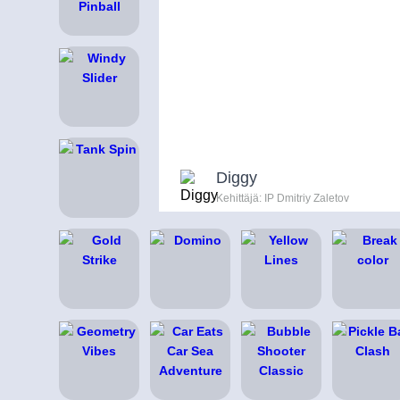
Diggy
Kehittäjä: IP Dmitriy Zaletov