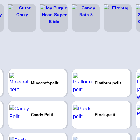
Minecraft-pelit
Platform pelit
Candy Pelit
Block-pelit