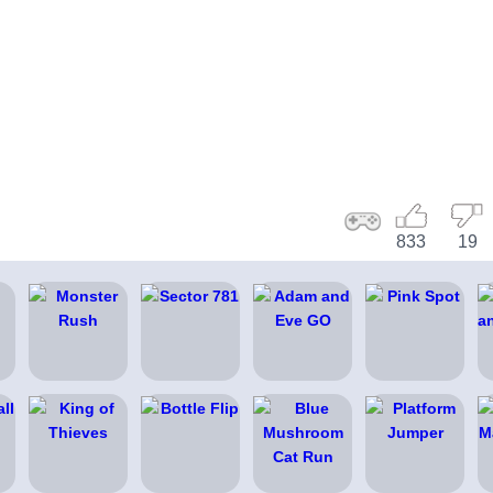
833
19