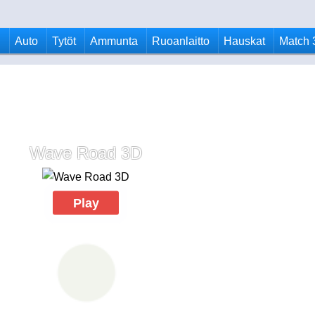
u
Auto
Tytöt
Ammunta
Ruoanlaitto
Hauskat
Match 
Wave Road 3D
Play