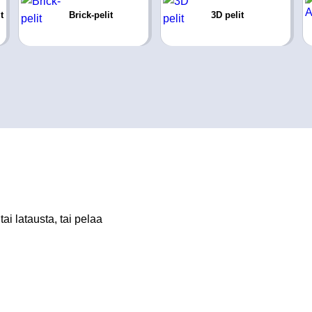
t
Brick-pelit
3D pelit
i latausta, tai pelaa