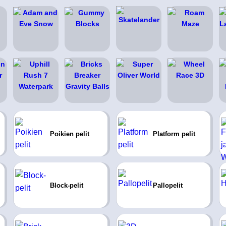
Poikien pelit
Platform pelit
Block-pelit
Pallopelit