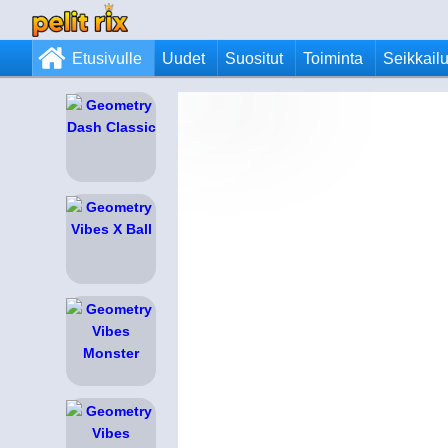
Etusivulle
Uudet
Suositut
Toiminta
Seikkail