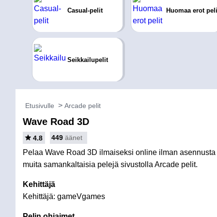
Casual-pelit
Huomaa erot peli
Seikkailupelit
Etusivulle
Arcade pelit
Wave Road 3D
449
äänet
4.8
Pelaa Wave Road 3D ilmaiseksi online ilman asennusta ta
muita samankaltaisia pelejä sivustolla Arcade pelit.
Kehittäjä
Kehittäjä: gameVgames
Pelin ohjaimet