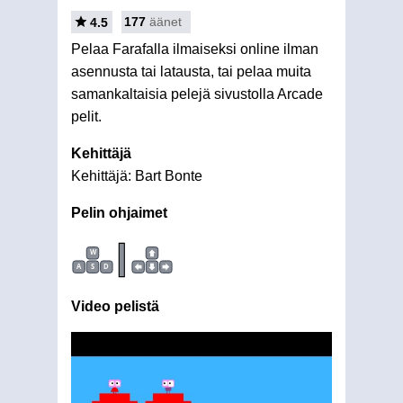
177
äänet
4.5
Pelaa Farafalla ilmaiseksi online ilman
asennusta tai latausta, tai pelaa muita
samankaltaisia pelejä sivustolla Arcade
pelit.
Kehittäjä
Kehittäjä: Bart Bonte
Pelin ohjaimet
|
W
A
S
D
Video pelistä