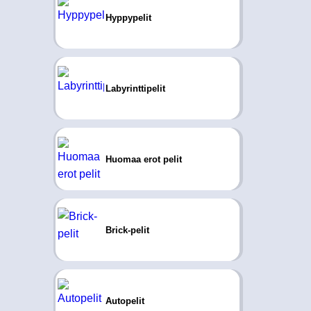
Hyppypelit
Labyrinttipelit
Huomaa erot pelit
Brick-pelit
Autopelit