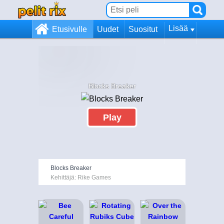
Lisää
Etusivulle
Uudet
Suositut
Blocks Breaker
Play
Blocks Breaker
Kehittäjä: Rike Games