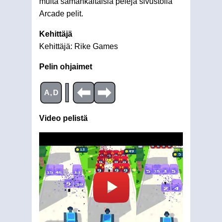
muita samankaltaisia pelejä sivustolla
Arcade pelit.
Kehittäjä
Kehittäjä: Rike Games
Pelin ohjaimet
|
A,D
Video pelistä