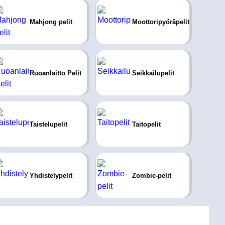
Mahjong pelit
Moottoripyöräpelit
Ruoanlaitto Pelit
Seikkailupelit
Taistelupelit
Taitopelit
Yhdistelypelit
Zombie-pelit