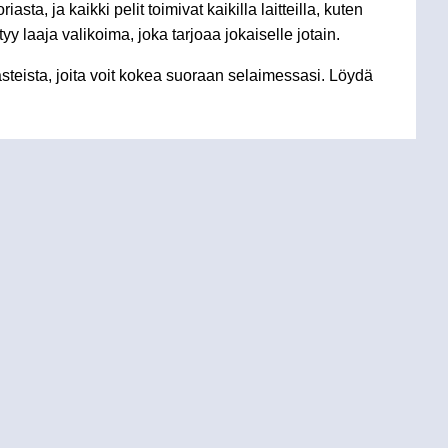
ta, ja kaikki pelit toimivat kaikilla laitteilla, kuten
ytyy laaja valikoima, joka tarjoaa jokaiselle jotain.
asteista, joita voit kokea suoraan selaimessasi. Löydä