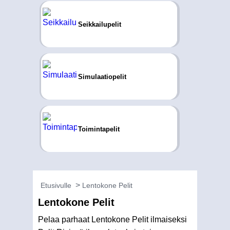
Seikkailupelit
Simulaatiopelit
Toimintapelit
Etusivulle
Lentokone Pelit
Lentokone Pelit
Pelaa parhaat Lentokone Pelit ilmaiseksi