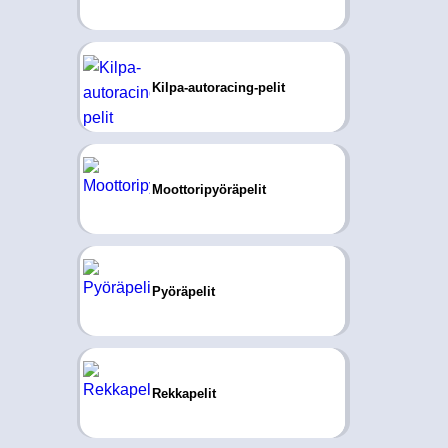
Kilpa-autoracing-pelit
Moottoripyöräpelit
Pyöräpelit
Rekkapelit