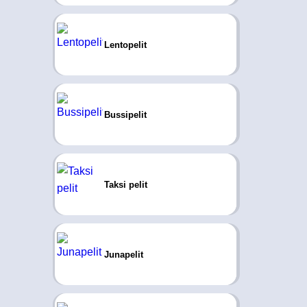
Lentopelit
Bussipelit
Taksi pelit
Junapelit