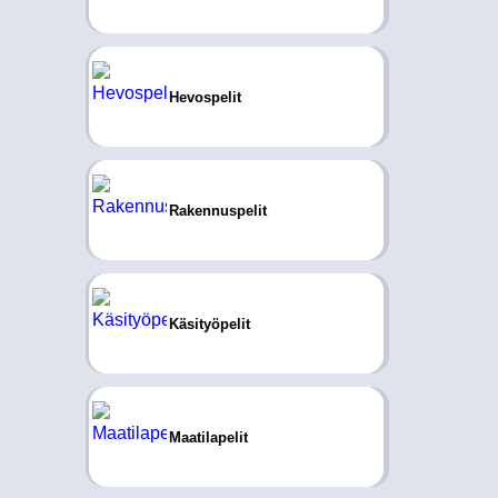
Hevospelit
Rakennuspelit
Käsityöpelit
Maatilapelit