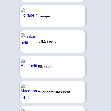
Koirapelit
lääkäri pelit
Eläinpelit
Muodonmuutos Pelit