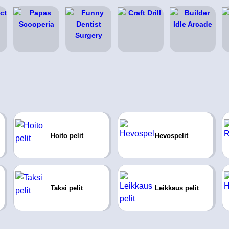
Hoito pelit
Hevospelit
Taksi pelit
Leikkaus pelit