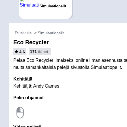
Simulaatiopelit
Etusivulle
Simulaatiopelit
Eco Recycler
171
äänet
4.6
Pelaa Eco Recycler ilmaiseksi online ilman asennusta tai
muita samankaltaisia pelejä sivustolla Simulaatiopelit.
Kehittäjä
Kehittäjä: Andy Games
Pelin ohjaimet