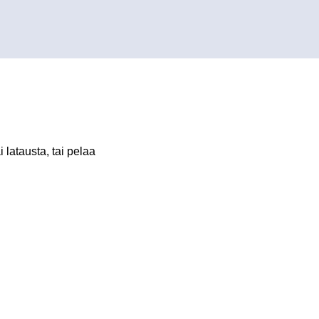
 latausta, tai pelaa