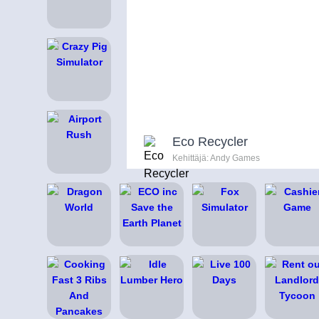
Eco Recycler
Kehittäjä: Andy Games