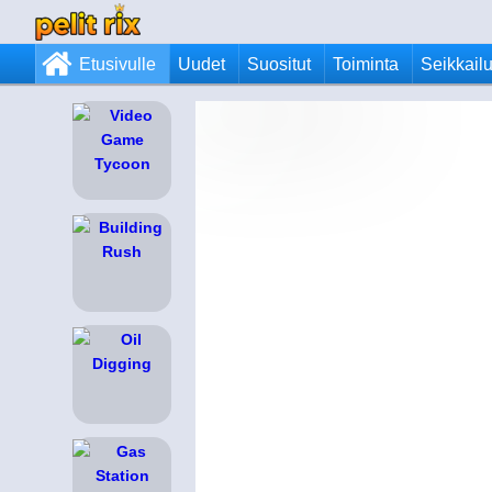
Etusivulle
Uudet
Suositut
Toiminta
Seikkail