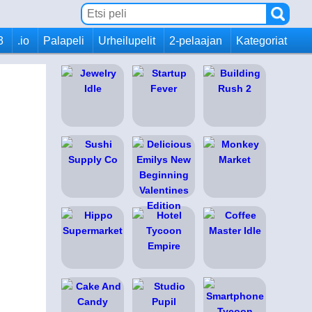
3
.io
Palapeli
Urheilupelit
2-pelaajan
Kategoriat