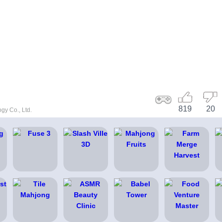
819
20
gy Co., Ltd.