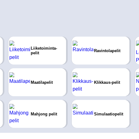
Liiketoiminta-
Ravintolapelit
pelit
Maatilapelit
Klikkaus-pelit
Mahjong pelit
Simulaatiopelit