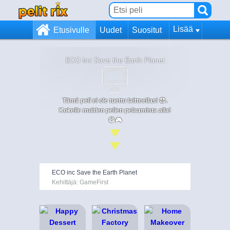
Lisää
Etusivulle
Uudet
Suositut
ECO inc Save the Earth Planet
Tämä peli ei ole tuettu laitteellasi 😞.
Kokeile muiden pelien pelaamista alla!
😄🎮
ECO inc Save the Earth Planet
Kehittäjä: GameFirst