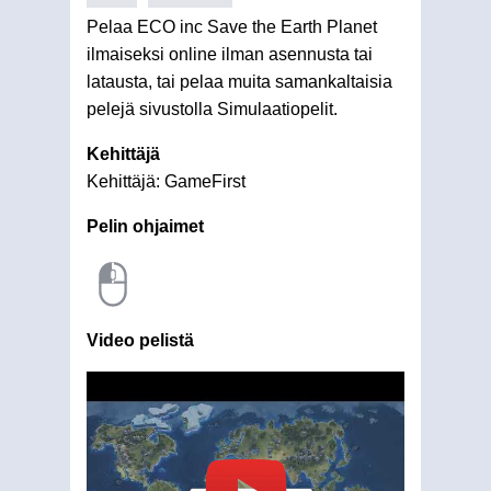
Pelaa ECO inc Save the Earth Planet
ilmaiseksi online ilman asennusta tai
latausta, tai pelaa muita samankaltaisia
pelejä sivustolla Simulaatiopelit.
Kehittäjä
Kehittäjä: GameFirst
Pelin ohjaimet
Video pelistä