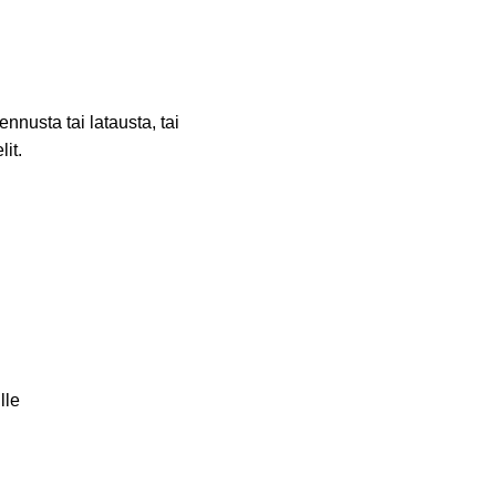
nnusta tai latausta, tai
it.
lle