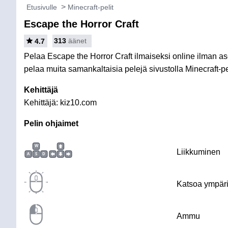
Etusivulle
Minecraft-pelit
Escape the Horror Craft
313
äänet
4.7
Pelaa Escape the Horror Craft ilmaiseksi online ilman ase
pelaa muita samankaltaisia pelejä sivustolla Minecraft-pel
Kehittäjä
Kehittäjä: kiz10.com
Pelin ohjaimet
W
Liikkuminen
A
S
D
Katsoa ympäri
Ammu