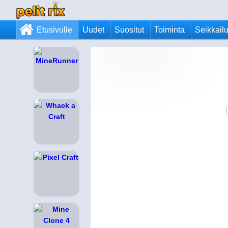
Etusivulle
Uudet
Suositut
Toiminta
Seikkail