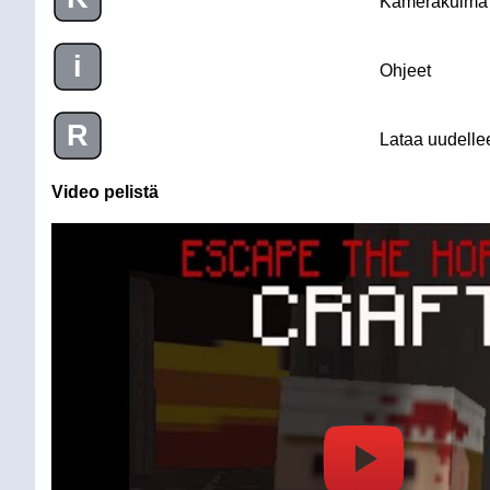
Kamerakulma
i
Ohjeet
R
Lataa uudelle
Video pelistä