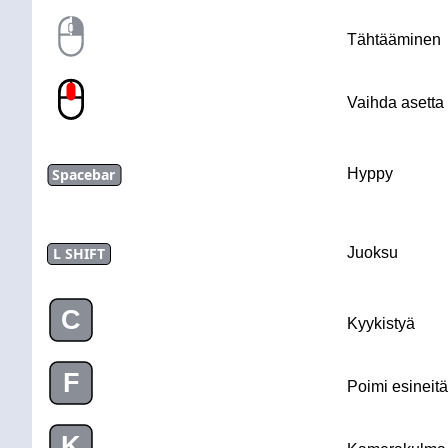
Tähtääminen
Vaihda asetta
Spacebar
Hyppy
L SHIFT
Juoksu
C
Kyykistyä
F
Poimi esineitä
K