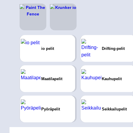
io pelit
Drifting-pelit
Maatilapelit
Kauhupelit
Pyöräpelit
Seikkailupelit