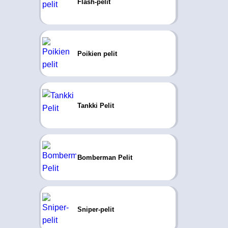
Flash-pelit
Poikien pelit
Tankki Pelit
Bomberman Pelit
Sniper-pelit