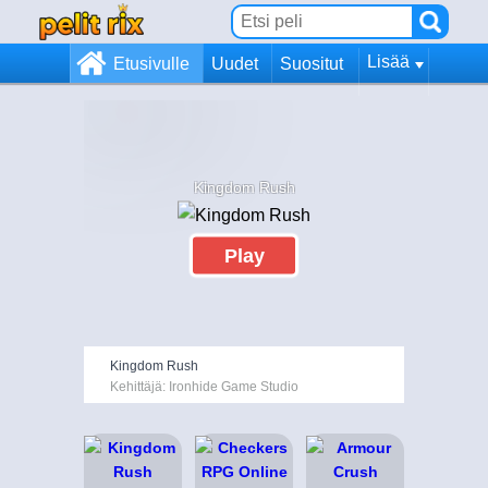
Lisää
Etusivulle
Uudet
Suositut
Kingdom Rush
Play
Kingdom Rush
Kehittäjä: Ironhide Game Studio