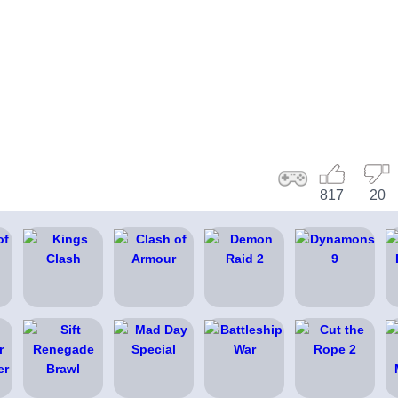
817
20