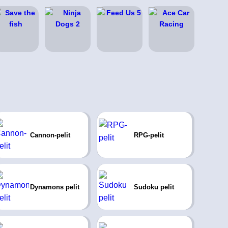
Cannon-pelit
RPG-pelit
Dynamons pelit
Sudoku pelit