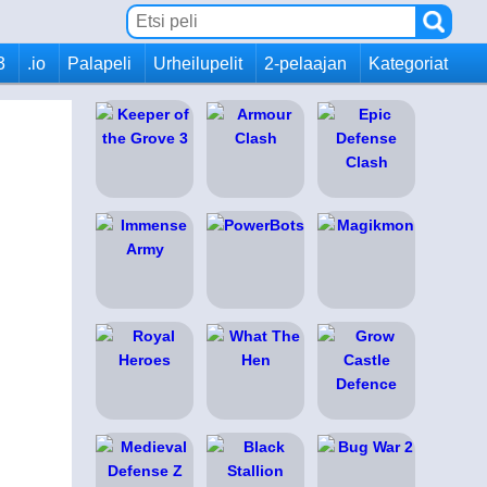
3
.io
Palapeli
Urheilupelit
2-pelaajan
Kategoriat