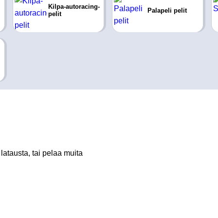
Kilpa-autoracing-
Palapeli pelit
pelit
latausta, tai pelaa muita