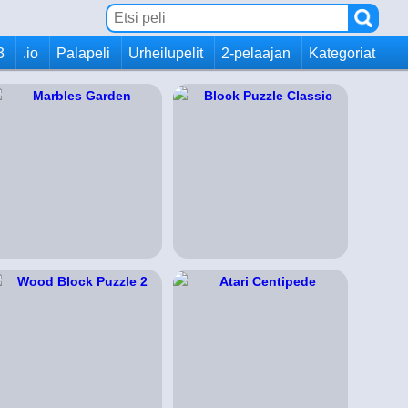
3
.io
Palapeli
Urheilupelit
2-pelaajan
Kategoriat