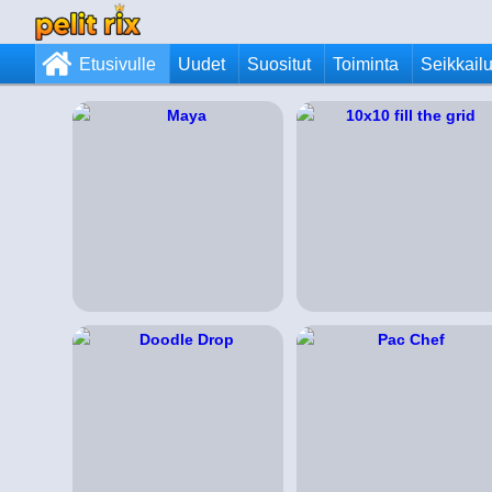
Etusivulle
Uudet
Suositut
Toiminta
Seikkail