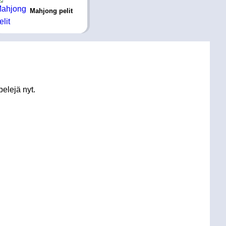
Mahjong pelit
elejä nyt.