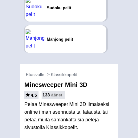
Sudoku pelit
Mahjong pelit
Etusivulle
Klassikkopelit
Minesweeper Mini 3D
133
äänet
4.5
Pelaa Minesweeper Mini 3D ilmaiseksi
online ilman asennusta tai latausta, tai
pelaa muita samankaltaisia pelejä
sivustolla Klassikkopelit.