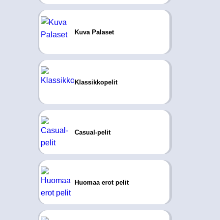
Kuva Palaset
Klassikkopelit
Casual-pelit
Huomaa erot pelit