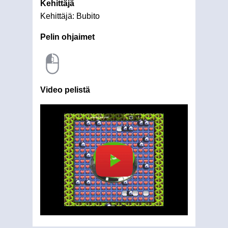
Kehittäjä
Kehittäjä: Bubito
Pelin ohjaimet
Video pelistä