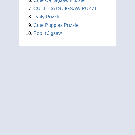
Cute Cat Jigsaw Puzzle
CUTE CATS JIGSAW PUZZLE
Daily Puzzle
Cute Puppies Puzzle
Pop It Jigsaw