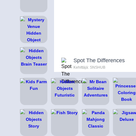
Spot The Differences
Kehittäjä: SNSHUB