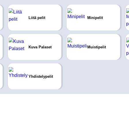
Liitä pelit
Minipelit
Kuva Palaset
Muistipelit
Yhdistelypelit