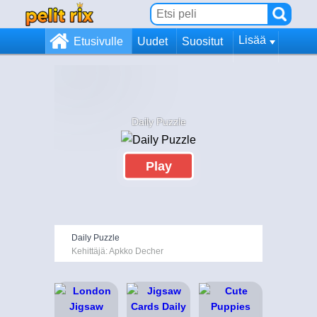
Lisää
Etusivulle
Uudet
Suositut
Daily Puzzle
Play
Daily Puzzle
Kehittäjä: Apkko Decher