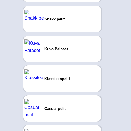
Shakkipelit
Kuva Palaset
Klassikkopelit
Casual-pelit