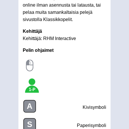
online ilman asennusta tai latausta, tai
pelaa muita samankaltaisia pelejä
sivustolla Klassikkopelit.
Kehittäjä
Kehittäjä: RHM Interactive
Pelin ohjaimet
1-P
A
Kivisymboli
S
Paperisymboli