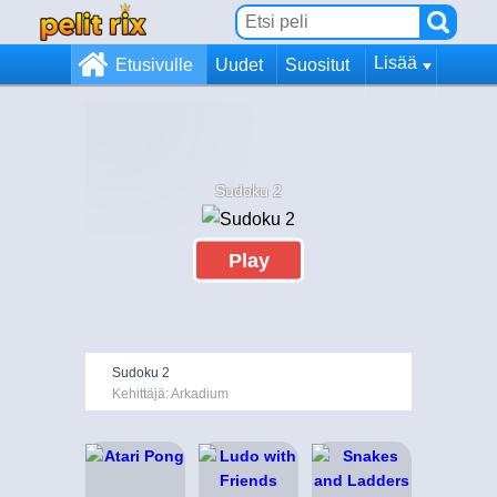
Lisää
Etusivulle
Uudet
Suositut
Sudoku 2
Play
Sudoku 2
Kehittäjä: Arkadium