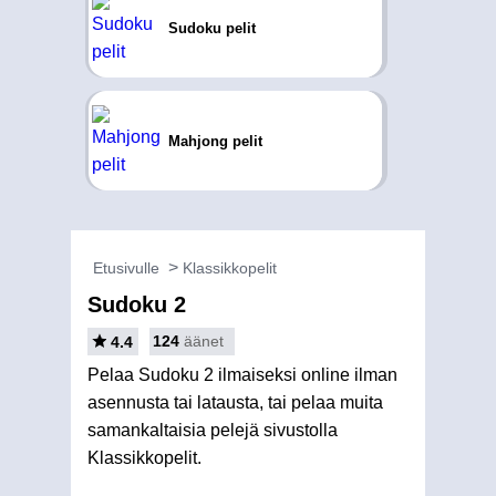
Sudoku pelit
Mahjong pelit
Etusivulle
Klassikkopelit
Sudoku 2
124
äänet
4.4
Pelaa Sudoku 2 ilmaiseksi online ilman
asennusta tai latausta, tai pelaa muita
samankaltaisia pelejä sivustolla
Klassikkopelit.