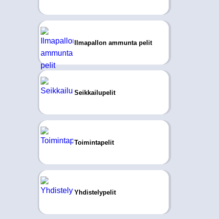
Ilmapallon ammunta pelit
Seikkailupelit
Toimintapelit
Yhdistelypelit