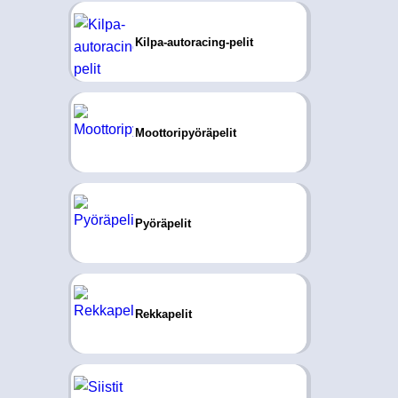
Kilpa-autoracing-pelit
Moottoripyöräpelit
Pyöräpelit
Rekkapelit