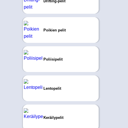
Drifting-pelit
Poikien pelit
Poliisipelit
Lentopelit
Keräilypelit