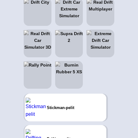
Stickman-pelit