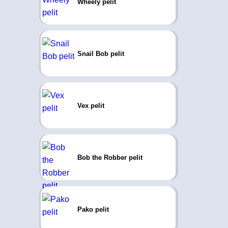
Wheely pelit
Snail Bob pelit
Vex pelit
Bob the Robber pelit
Pako pelit