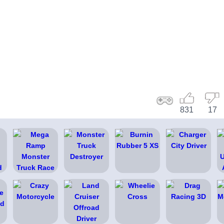
831
17