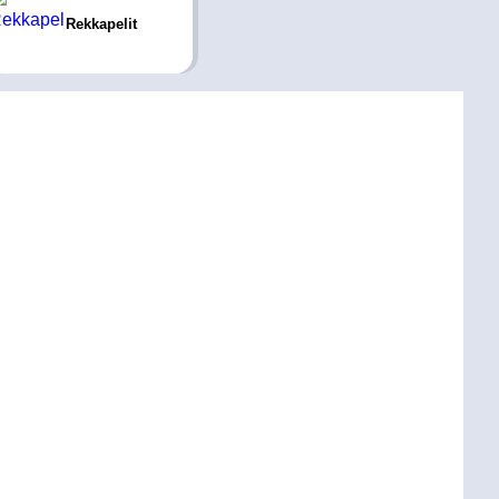
Rekkapelit