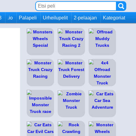
3
.io
Palapeli
Urheilupelit
2-pelaajan
Kategoriat