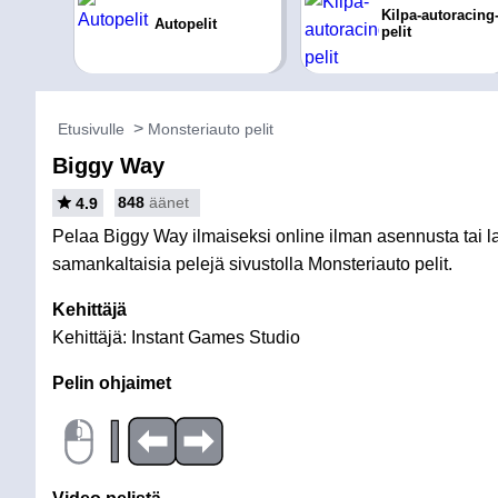
Kilpa-autoracing
Autopelit
pelit
Etusivulle
Monsteriauto pelit
Biggy Way
848
äänet
4.9
Pelaa Biggy Way ilmaiseksi online ilman asennusta tai la
samankaltaisia pelejä sivustolla Monsteriauto pelit.
Kehittäjä
Kehittäjä: Instant Games Studio
Pelin ohjaimet
|