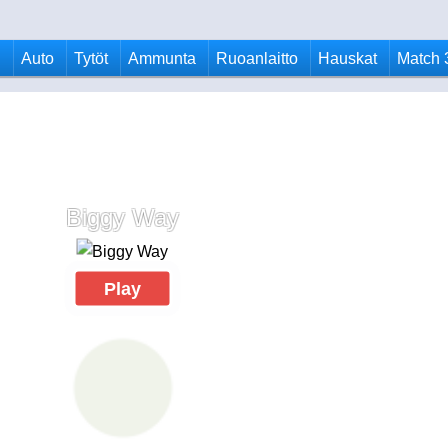
u
Auto
Tytöt
Ammunta
Ruoanlaitto
Hauskat
Match 
Biggy Way
Play