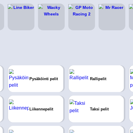
Pysäköinti pelit
Rallipelit
Liikennepelit
Taksi pelit