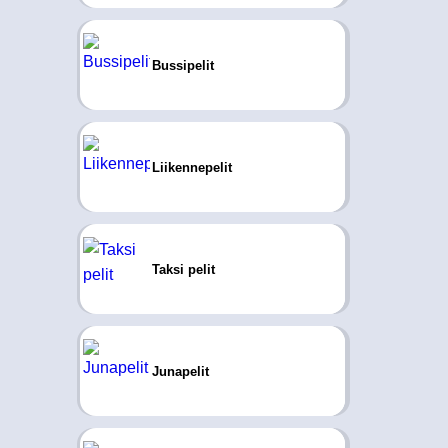
Bussipelit
Liikennepelit
Taksi pelit
Junapelit