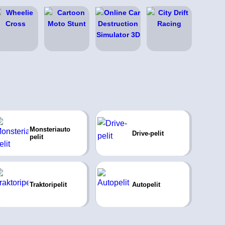
Monsteriauto
Drive-pelit
pelit
Traktoripelit
Autopelit