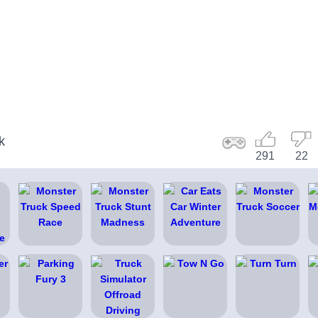
k
291
22