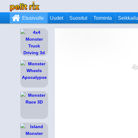
Etusivulle
Uudet
Suositut
Toiminta
Seikkail
4