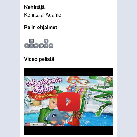
Kehittäjä
Kehittäjä: Agame
Pelin ohjaimet
W
A
S
D
Video pelistä