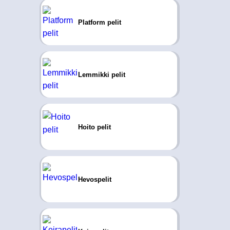
Platform pelit
Lemmikki pelit
Hoito pelit
Hevospelit