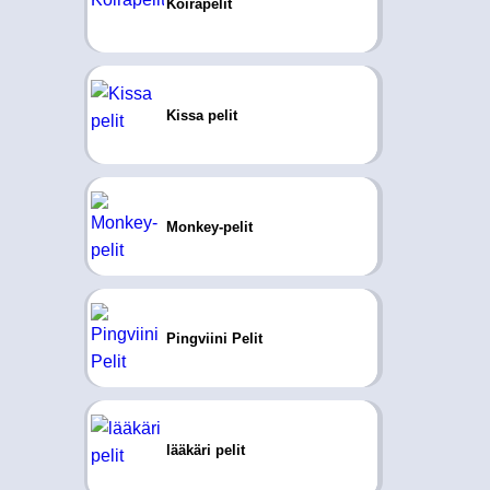
Koirapelit
Kissa pelit
Monkey-pelit
Pingviini Pelit
lääkäri pelit