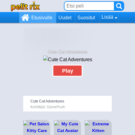
Lisää
Etusivulle
Uudet
Suositut
Cute Cat Adventures
Play
Cute Cat Adventures
Kehittäjä: GamePush