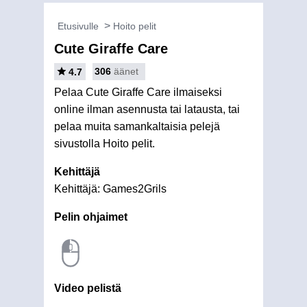
Etusivulle
Hoito pelit
Cute Giraffe Care
306
äänet
4.7
Pelaa Cute Giraffe Care ilmaiseksi
online ilman asennusta tai latausta, tai
pelaa muita samankaltaisia pelejä
sivustolla Hoito pelit.
Kehittäjä
Kehittäjä: Games2Grils
Pelin ohjaimet
Video pelistä