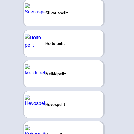
Siivouspelit
Hoito pelit
Meikkipelit
Hevospelit