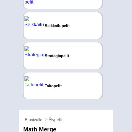
Seikkailupelit
Strategiapelit
Taitopelit
Etusivulle
Älypelit
Math Merge