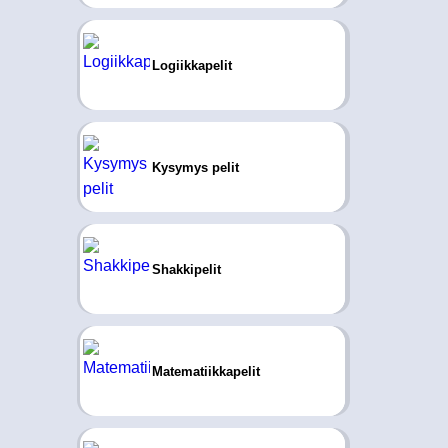
Logiikkapelit
Kysymys pelit
Shakkipelit
Matematiikkapelit