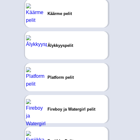
Käärme pelit
Älykkyyspelit
Platform pelit
Fireboy ja Watergirl pelit