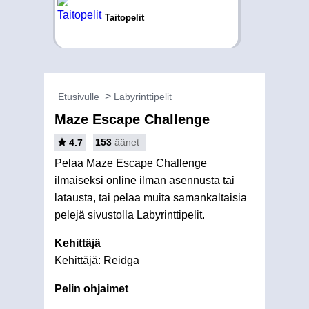
Taitopelit
Etusivulle
Labyrinttipelit
Maze Escape Challenge
153
äänet
4.7
Pelaa Maze Escape Challenge
ilmaiseksi online ilman asennusta tai
latausta, tai pelaa muita samankaltaisia
pelejä sivustolla Labyrinttipelit.
Kehittäjä
Kehittäjä: Reidga
Pelin ohjaimet