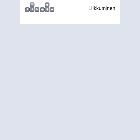
W
Liikkuminen
A
S
D