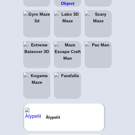
Älypelit