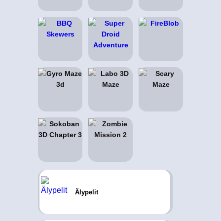
Älypelit