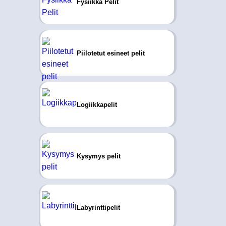
Fysiikka Pelit
Piilotetut esineet pelit
Logiikkapelit
Kysymys pelit
Labyrinttipelit