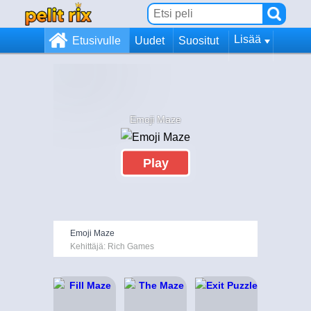
Lisää
Etusivulle
Uudet
Suositut
Emoji Maze
Play
Emoji Maze
Kehittäjä: Rich Games