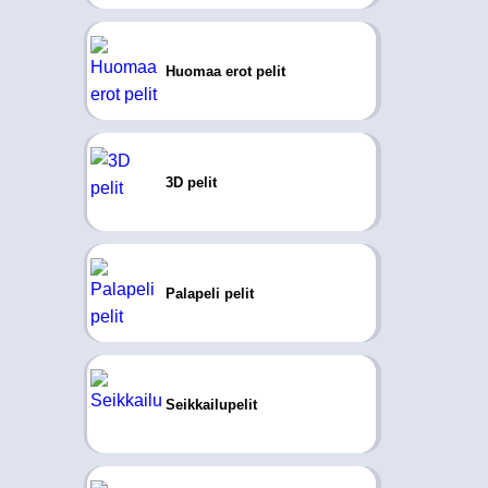
Huomaa erot pelit
3D pelit
Palapeli pelit
Seikkailupelit