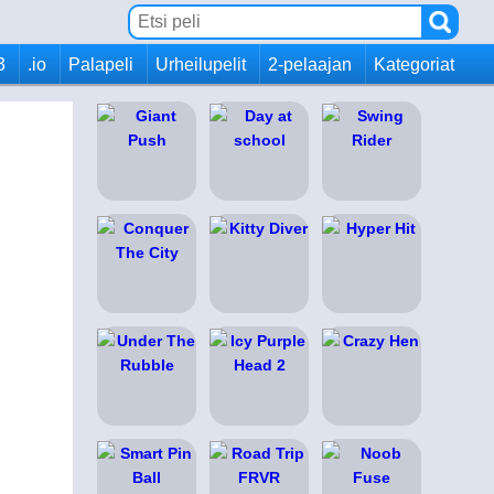
3
.io
Palapeli
Urheilupelit
2-pelaajan
Kategoriat