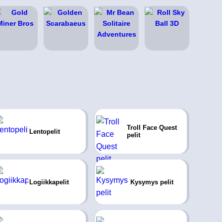
Troll Face Quest
Lentopelit
pelit
Logiikkapelit
Kysymys pelit