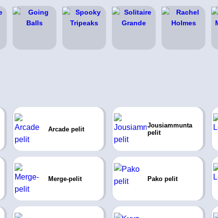
Jousiammunta
Arcade pelit
pelit
Merge-pelit
Pako pelit