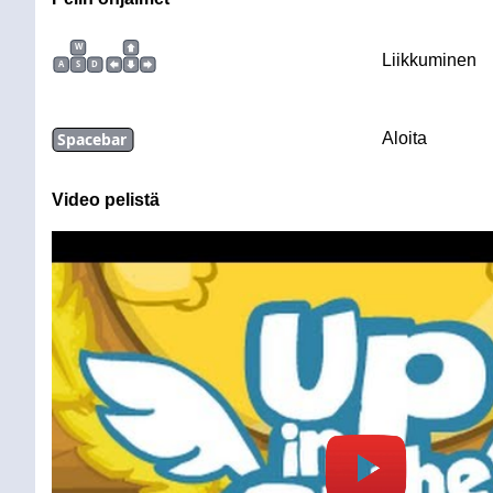
W
Liikkuminen
A
S
D
Spacebar
Aloita
Video pelistä