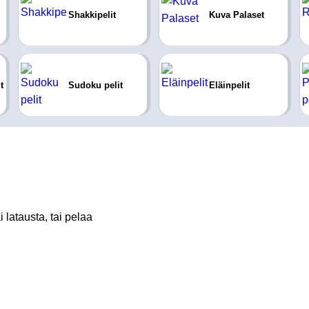
Shakkipelit
Kuva Palaset
t
Sudoku pelit
Eläinpelit
 latausta, tai pelaa