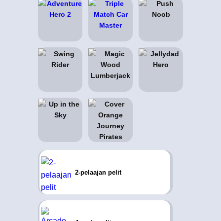
2-pelaajan pelit