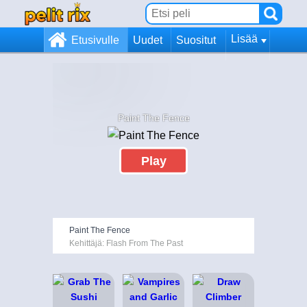
Lisää
Etusivulle
Uudet
Suositut
Paint The Fence
Play
Paint The Fence
Kehittäjä: Flash From The Past