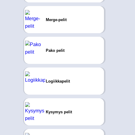
Merge-pelit
Pako pelit
Logiikkapelit
Kysymys pelit