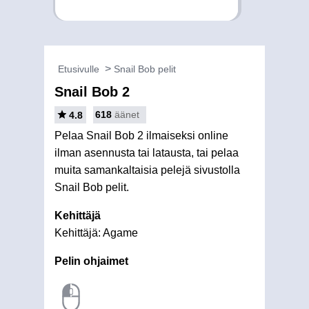
Etusivulle
Snail Bob pelit
Snail Bob 2
618
äänet
4.8
Pelaa Snail Bob 2 ilmaiseksi online
ilman asennusta tai latausta, tai pelaa
muita samankaltaisia pelejä sivustolla
Snail Bob pelit.
Kehittäjä
Kehittäjä: Agame
Pelin ohjaimet