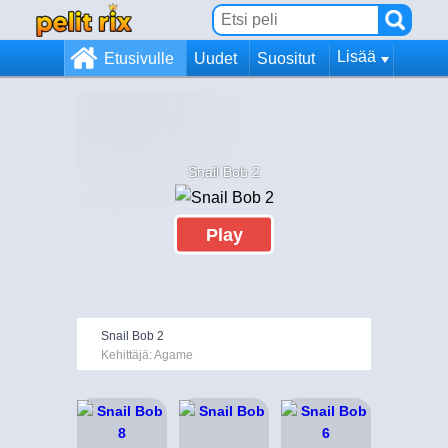
Lisää
Etusivulle
Uudet
Suositut
Snail Bob 2
Play
Snail Bob 2
Kehittäjä: Agame