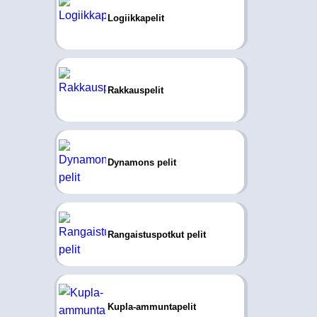
Logiikkapelit
Rakkauspelit
Dynamons pelit
Rangaistuspotkut pelit
Kupla-ammuntapelit