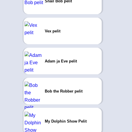
Snail Bob pelit
Vex pelit
Adam ja Eve pelit
Bob the Robber pelit
My Dolphin Show Pelit