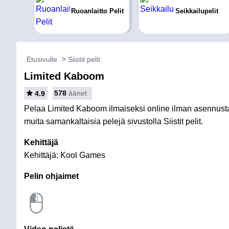
Ruoanlaitto Pelit
Seikkailupelit
Etusivulle
Siistit pelit
Limited Kaboom
578
äänet
4.9
Pelaa Limited Kaboom ilmaiseksi online ilman asennusta t
muita samankaltaisia pelejä sivustolla Siistit pelit.
Kehittäjä
Kehittäjä: Kool Games
Pelin ohjaimet