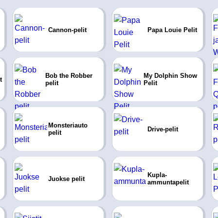
Cannon-pelit
Papa Louie Pelit
Bob the Robber
My Dolphin Show
t
pelit
Pelit
Monsteriauto
Drive-pelit
pelit
Kupla-
Juokse pelit
ammuntapelit