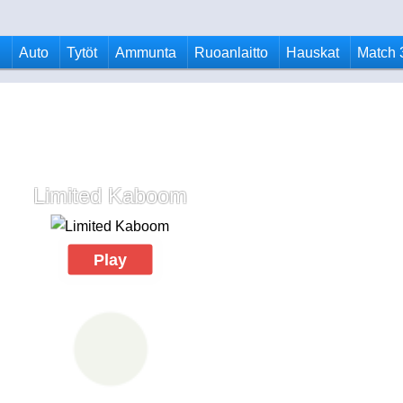
u
Auto
Tytöt
Ammunta
Ruoanlaitto
Hauskat
Match 
Limited Kaboom
Play