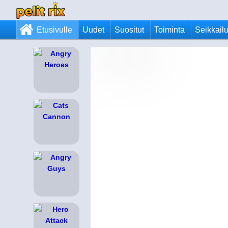
Etusivulle
Uudet
Suositut
Toiminta
Seikkail