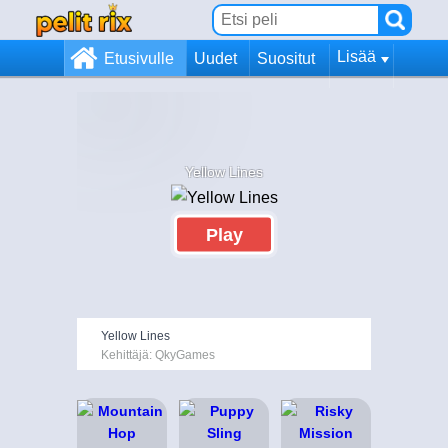
Lisää
Etusivulle
Uudet
Suositut
Yellow Lines
Play
Yellow Lines
Kehittäjä: QkyGames