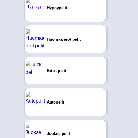
Hyppypelit
Huomaa erot pelit
Brick-pelit
Autopelit
Juokse pelit