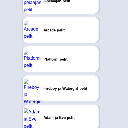
2-pelaajan pelit
Arcade pelit
Platform pelit
Fireboy ja Watergirl pelit
Adam ja Eve pelit