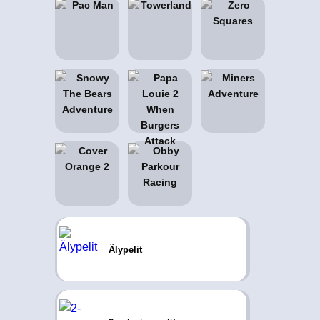
Älypelit