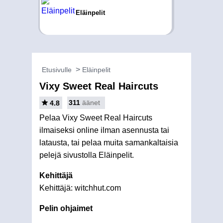
Eläinpelit
Etusivulle
Eläinpelit
Vixy Sweet Real Haircuts
311
äänet
4.8
Pelaa Vixy Sweet Real Haircuts
ilmaiseksi online ilman asennusta tai
latausta, tai pelaa muita samankaltaisia
pelejä sivustolla Eläinpelit.
Kehittäjä
Kehittäjä: witchhut.com
Pelin ohjaimet